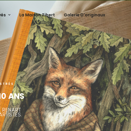
vés
La Maison Tibert
Galerie D'originaux
STRÉS
 10 ANS
E RENART
ARTISTES.