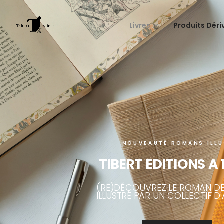
Livres
Produits Déri
NOUVEAUTÉ ROMANS ILLU
TIBERT EDITIONS A
(RE)DÉCOUVREZ LE ROMAN D
ILLUSTRÉ PAR UN COLLECTIF D'