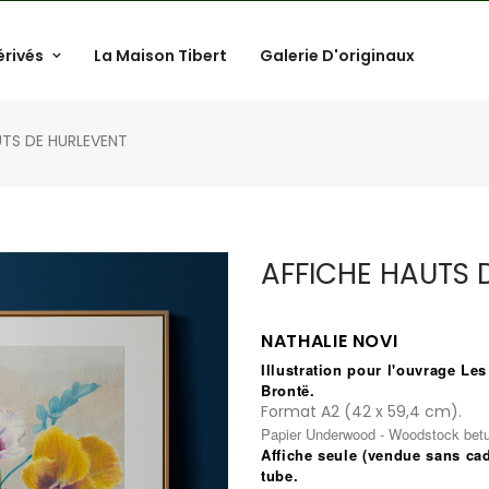
érivés
La Maison Tibert
Galerie D'originaux
UTS DE HURLEVENT
AFFICHE HAUTS 
.
NATHALIE NOVI
Illustration pour l'ouvrage Le
Brontë.
Format A2 (42 x 59,4 cm).
Papier Underwood - Woodstock betul
Affiche seule
(vendue sans cad
tube.