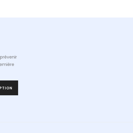
prévenir
remière
PTION