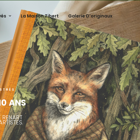
vés
La Maison Tibert
Galerie D'originaux
STRÉS
 10 ANS
E RENART
ARTISTES.