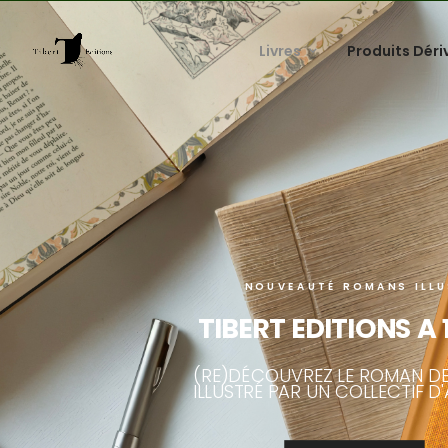
Livres
Produits Déri
NOUVEAUTÉ ROMANS ILLU
TIBERT EDITIONS A
(RE)DÉCOUVREZ LE ROMAN D
ILLUSTRÉ PAR UN COLLECTIF D'