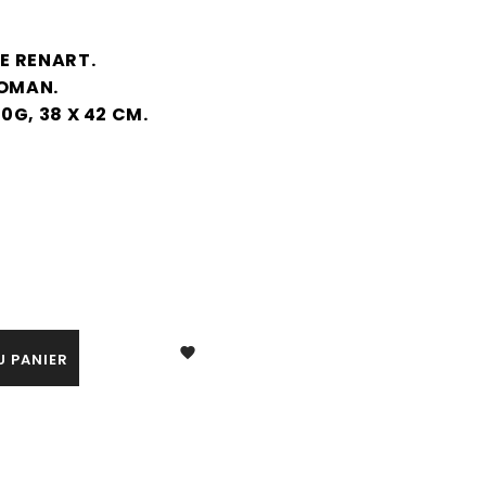
E RENART.
ROMAN.
G, 38 X 42 CM.

U PANIER