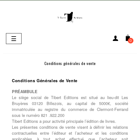
Basculer
☰
0
la
navigation
Conditions générales de vente
Conditions Générales de Vente
PRÉAMBULE
Le siège social de Tibert Editions est situé au lieu-dit Les
Bruyères 03120 Billezois, au capital de 5000€, société
immatriculée au registre du commerce de Clermont-Ferrand
sous le numéro 821 .922.200
Tibert Editions a pour activité principale l’édition de livres.
Les présentes conditions de vente visent à définir les relations
contractuelles entre l’éditeur et l’acheteur et les conditions
applicables à tout achat effectué que l’acheteur soit