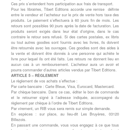
Ces prix s’entendent hors participation aux frais de transport.
Pour les librairies, Tibert Editions accorde une remise
définie
entre le vendeur et l’acheteur sur le prix de vente hors taxe des
produits. Le paiement s’effectuera à 60 jours fin de mois. Les
retours sont possibles 90 jours après la date de facturation. Les
produits seront exigés dans leur état d’origine, dans le cas
contraire le retour sera refusé. Si des cartes postales, ex libris
ou tout autres goodies sont fournis avec les livres, ils doivent
être retournés avec les ouvrages. Ces goodies sont des aides à
la vente et doivent être donnés à une personne qui achète le
livre pour lequel ils ont été faits. Les retours ne donnent lieu en
aucun cas à un remboursement. L’acheteur aura un avoir et
pourra commander d’autres articles vendus par Tibert Editions.
ARTICLE 5 – RÈGLEMENT
Le règlement de vos achats s’effectue :
Par carte bancaire : Carte Bleue, Visa, Eurocard, Mastercard.
Par chèque bancaire. Dans ce cas, éditer le bon de commande
et le retourner signé à l’adresse indiquée, accompagné du
règlement par chèque à l’ordre de Tibert Editions.
Par virement, un RIB vous sera remis sur simple demande.
En espèces : sur place, au lieu-dit Les Bruyères, 03120
Billezois.
En passant une commande, vous vous engagez à ce que tous