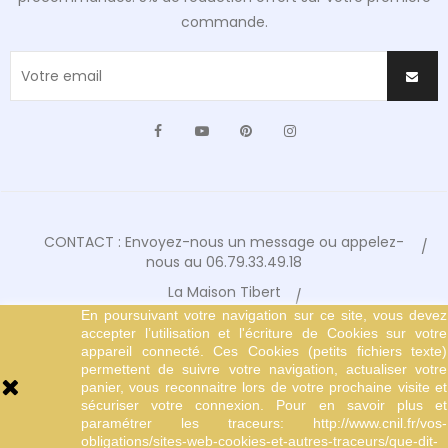
commande.
Facebook
YouTube
Pinterest
Instagram
CONTACT : Envoyez-nous un message ou appelez-
nous au 06.79.33.49.18
La Maison Tibert
En poursuivant votre navigation sur ce site, vous devez
Conditions Générales de Vente
accepter l’utilisation et l'écriture de Cookies sur votre
Mentions Légales
appareil connecté. Ces Cookies (petits fichiers texte)
permettent de suivre votre navigation, actualiser votre
© Copyright 2024 Tibert Editions
panier, vous reconnaitre lors de votre prochaine visite et
sécuriser votre connexion. Pour en savoir plus et
paramétrer les traceurs: http://www.cnil.fr/vos-
obligations/sites-web-cookies-et-autres-traceurs/que-dit-