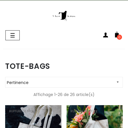
Basculer
☰
0
la
navigation
TOTE-BAGS
Pertinence

Affichage 1-26 de 26 article(s)
RUPTURE DE STOCK
RUPTURE DE STOCK