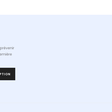
prévenir
remière
PTION