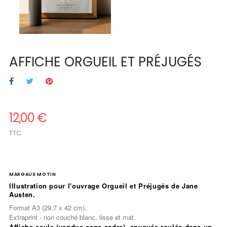
AFFICHE ORGUEIL ET PRÉJUGÉS
12,00 €
TTC
.
MARGAUX MOTIN
Illustration pour l'ouvrage Orgueil et Préjugés de Jane
Austen.
Format A3 (29,7 x 42 cm).
Extraprint - non couché blanc, lisse et mat.
Affiche seule
(vendue sans cadre), envoyée roulée dans un