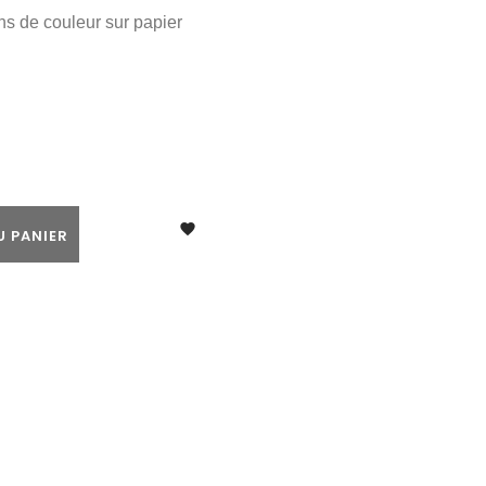
ns de couleur sur papier

U PANIER