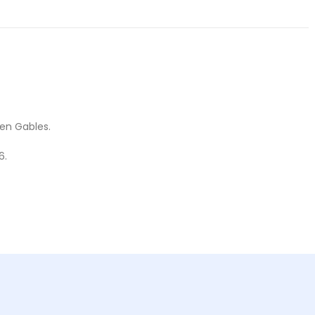
een Gables.
6.