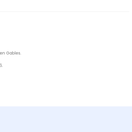
een Gables.
6.