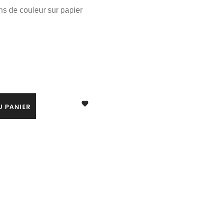
ns de couleur sur papier

U PANIER