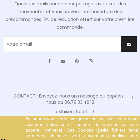
Quelques mails par an pour partager avec vous les
nouveautés et vous prévenir de l'ouverture des
précommandes. 5% de réduction offert sur votre première
commande.
Facebook
YouTube
Pinterest
Instagram
CONTACT : Envoyez-nous un message ou appelez-
nous au 06.79.33.49.18
La Maison Tibert
En poursuivant votre navigation sur ce site, vous devez
Conditions Générales de Vente
accepter l’utilisation et l'écriture de Cookies sur votre
Mentions Légales
appareil connecté. Ces Cookies (petits fichiers texte)
permettent de suivre votre navigation, actualiser votre
© Copyright 2024 Tibert Editions