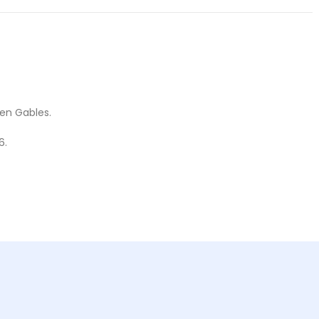
een Gables.
6.