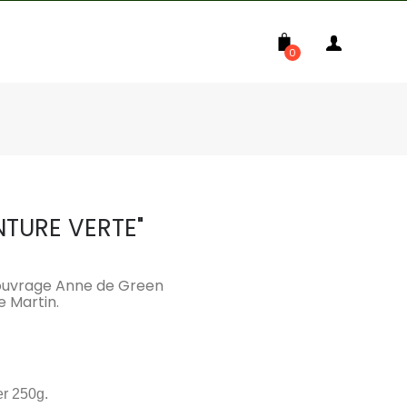
0
NTURE VERTE"
 l'ouvrage Anne de Green
e Martin.
er 250g.