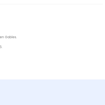
een Gables.
6.