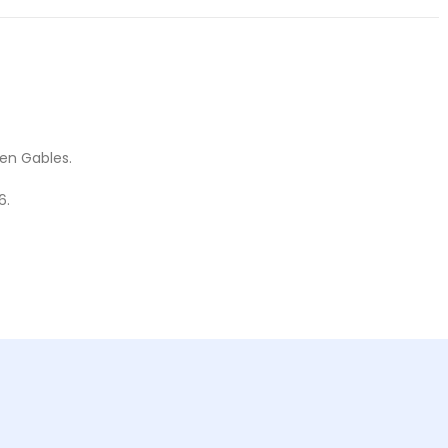
een Gables.
6.