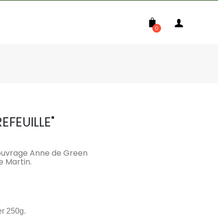
0
EFEUILLE"
 l'ouvrage Anne de Green
e Martin.
er 250g.