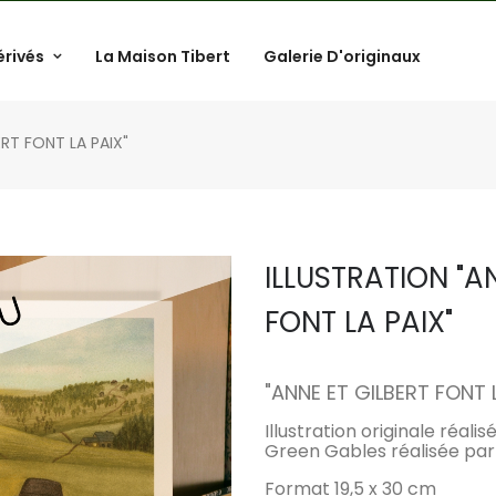
érivés
La Maison Tibert
Galerie D'originaux
ERT FONT LA PAIX"
ILLUSTRATION "A
FONT LA PAIX"
.
"
ANNE
ET GILBERT FONT 
Illustration originale réal
Green Gables réalisée par 
Format 19,5 x 30 cm