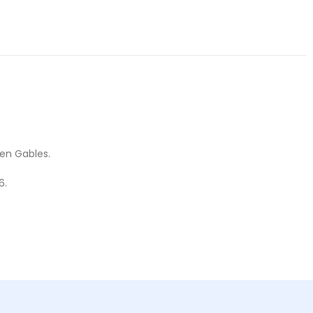
een Gables.
6.