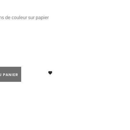
ns de couleur sur papier

U PANIER