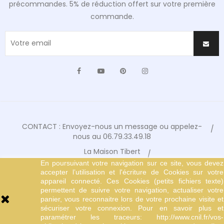
précommandes. 5% de réduction offert sur votre première
commande.
Facebook
YouTube
Pinterest
Instagram
CONTACT : Envoyez-nous un message ou appelez-
nous au 06.79.33.49.18
La Maison Tibert
En poursuivant votre navigation sur ce site, vous devez
Conditions Générales de Vente
accepter l’utilisation et l'écriture de Cookies sur votre
Mentions Légales
appareil connecté. Ces Cookies (petits fichiers texte)
permettent de suivre votre navigation, actualiser votre
© Copyright 2024 Tibert Editions
panier, vous reconnaitre lors de votre prochaine visite et
sécuriser votre connexion. Pour en savoir plus et
paramétrer les traceurs: http://www.cnil.fr/vos-