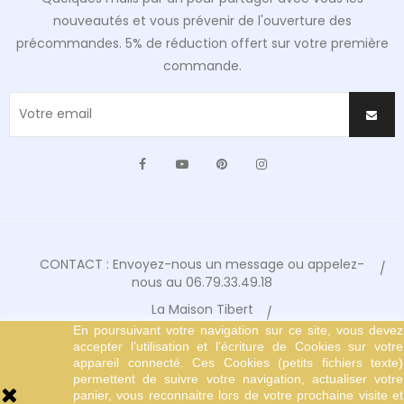
nouveautés et vous prévenir de l'ouverture des
précommandes. 5% de réduction offert sur votre première
commande.
Facebook
YouTube
Pinterest
Instagram
CONTACT : Envoyez-nous un message ou appelez-
nous au 06.79.33.49.18
La Maison Tibert
En poursuivant votre navigation sur ce site, vous devez
Conditions Générales de Vente
accepter l’utilisation et l'écriture de Cookies sur votre
Mentions Légales
appareil connecté. Ces Cookies (petits fichiers texte)
permettent de suivre votre navigation, actualiser votre
© Copyright 2024 Tibert Editions
panier, vous reconnaitre lors de votre prochaine visite et