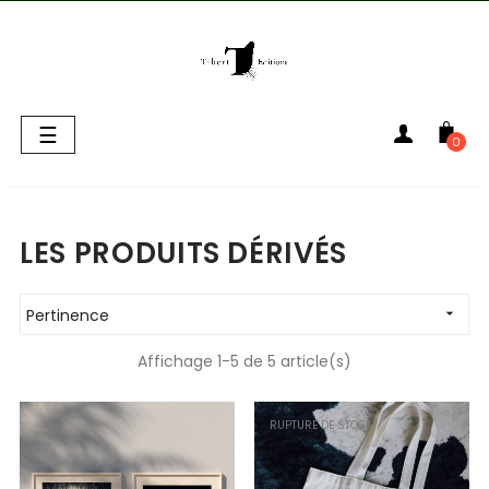
Basculer
☰
0
la
navigation
LES PRODUITS DÉRIVÉS
Pertinence

Affichage 1-5 de 5 article(s)
RUPTURE DE STOCK