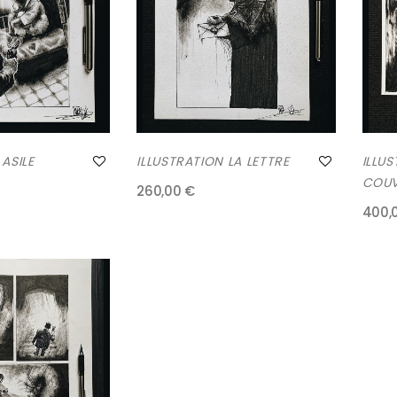
 ASILE
ILLUSTRATION LA LETTRE
ILLU
COUV
260,00 €
400,