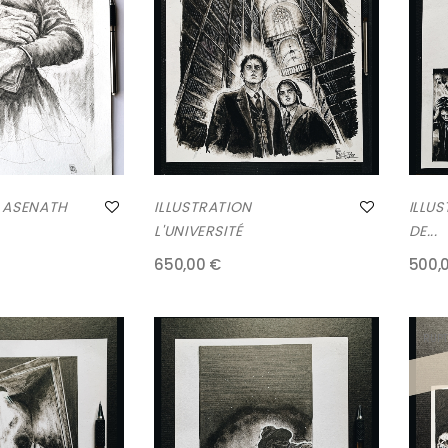
N ASENATH
ILLUSTRATION
ILLU
L'UNIVERSITÉ
DE...
650,00 €
500,
RUPT