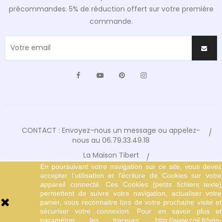
précommandes. 5% de réduction offert sur votre première
commande.
Facebook
YouTube
Pinterest
Instagram
CONTACT : Envoyez-nous un message ou appelez-
nous au 06.79.33.49.18
La Maison Tibert
En poursuivant votre navigation sur ce site, vous devez
Conditions Générales de Vente
accepter l’utilisation et l'écriture de Cookies sur votre
Mentions Légales
appareil connecté. Ces Cookies (petits fichiers texte)
permettent de suivre votre navigation, actualiser votre
© Copyright 2024 Tibert Editions
panier, vous reconnaitre lors de votre prochaine visite et
sécuriser votre connexion. Pour en savoir plus et
paramétrer les traceurs: http://www.cnil.fr/vos-