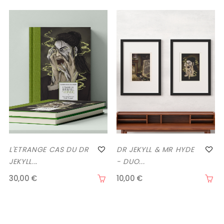
‹
›
L'ETRANGE CAS DU DR
DR JEKYLL & MR HYDE
JEKYLL...
- DUO...
30,00 €
10,00 €