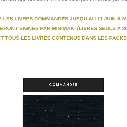
 LES LIVRES COMMANDÉS JUSQU'AU 11 JUIN À M
ERONT SIGNÉS PAR MINIMAKI (LIVRES SEULS À 2
ET TOUS LES LIVRES CONTENUS DANS LES PACKS)
COMMANDER